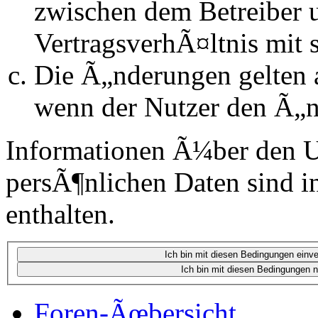
zwischen dem Betreiber 
VertragsverhÃ¤ltnis mit 
Die Ã„nderungen gelten a
wenn der Nutzer den Ã„n
Informationen Ã¼ber den 
persÃ¶nlichen Daten sind in
enthalten.
Foren-Ãœbersicht