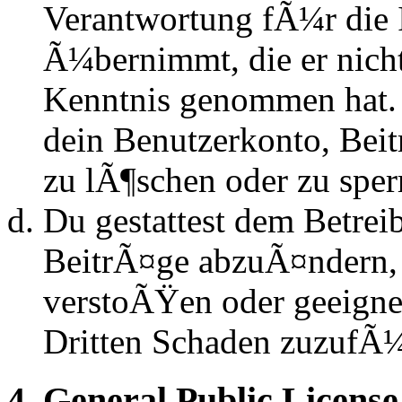
Verantwortung fÃ¼r die 
Ã¼bernimmt, die er nicht s
Kenntnis genommen hat. D
dein Benutzerkonto, Beit
zu lÃ¶schen oder zu sper
Du gestattest dem Betrei
BeitrÃ¤ge abzuÃ¤ndern, s
verstoÃŸen oder geeignet
Dritten Schaden zuzufÃ
4. General Public License