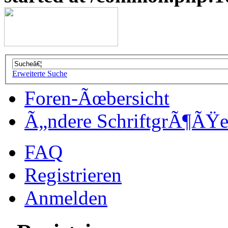
Erweiterte Suche
Foren-Ãœbersicht
Ã„ndere SchriftgrÃ¶ÃŸ
FAQ
Registrieren
Anmelden