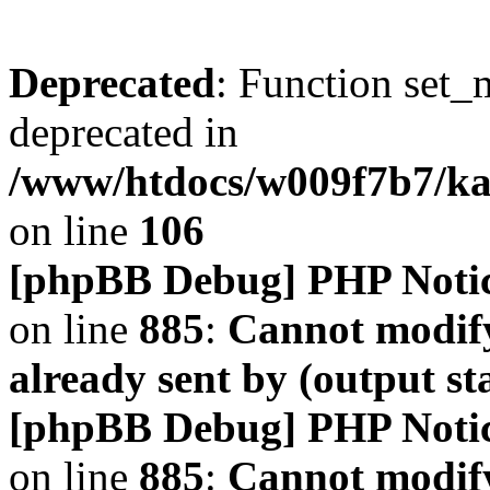
Deprecated
: Function set_
deprecated in
/www/htdocs/w009f7b7/k
on line
106
[phpBB Debug] PHP Noti
on line
885
:
Cannot modify
already sent by (output s
[phpBB Debug] PHP Noti
on line
885
:
Cannot modify