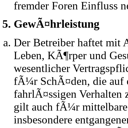
fremder Foren Einfluss 
5. GewÃ¤hrleistung
Der Betreiber haftet mit
Leben, KÃ¶rper und Gesu
wesentlicher Vertragspfli
fÃ¼r SchÃ¤den, die auf 
fahrlÃ¤ssigen Verhalten
gilt auch fÃ¼r mittelba
insbesondere entgangen