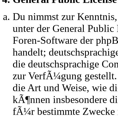
Du nimmst zur Kenntnis,
unter der General Public 
Foren-Software der ph
handelt; deutschsprachi
die deutschsprachige C
zur VerfÃ¼gung gestellt.
die Art und Weise, wie d
kÃ¶nnen insbesondere d
fÃ¼r bestimmte Zwecke ni