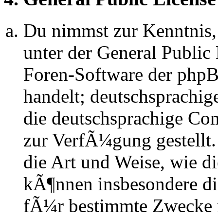
Du nimmst zur Kenntnis,
unter der General Public 
Foren-Software der ph
handelt; deutschsprachi
die deutschsprachige C
zur VerfÃ¼gung gestellt.
die Art und Weise, wie d
kÃ¶nnen insbesondere d
fÃ¼r bestimmte Zwecke ni