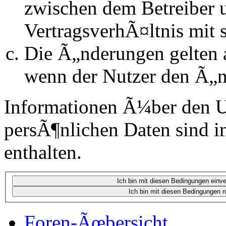
zwischen dem Betreiber 
VertragsverhÃ¤ltnis mit 
Die Ã„nderungen gelten a
wenn der Nutzer den Ã„n
Informationen Ã¼ber den 
persÃ¶nlichen Daten sind in
enthalten.
Foren-Ãœbersicht