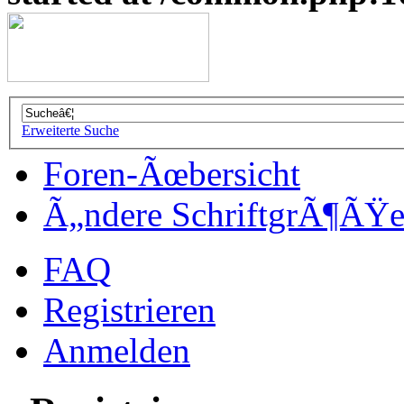
Erweiterte Suche
Foren-Ãœbersicht
Ã„ndere SchriftgrÃ¶ÃŸ
FAQ
Registrieren
Anmelden