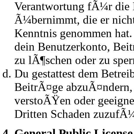
Verantwortung fÃ¼r die 
Ã¼bernimmt, die er nicht s
Kenntnis genommen hat. D
dein Benutzerkonto, Beit
zu lÃ¶schen oder zu sper
Du gestattest dem Betrei
BeitrÃ¤ge abzuÃ¤ndern, s
verstoÃŸen oder geeignet
Dritten Schaden zuzufÃ
4. General Public License