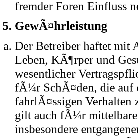
fremder Foren Einfluss 
5. GewÃ¤hrleistung
Der Betreiber haftet mit
Leben, KÃ¶rper und Gesu
wesentlicher Vertragspfli
fÃ¼r SchÃ¤den, die auf 
fahrlÃ¤ssigen Verhalten
gilt auch fÃ¼r mittelba
insbesondere entgangen