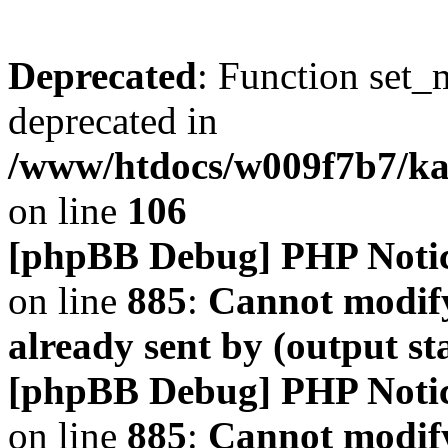
Deprecated
: Function set_
deprecated in
/www/htdocs/w009f7b7/k
on line
106
[phpBB Debug] PHP Noti
on line
885
:
Cannot modify
already sent by (output s
[phpBB Debug] PHP Noti
on line
885
:
Cannot modify