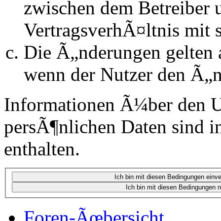
zwischen dem Betreiber 
VertragsverhÃ¤ltnis mit 
Die Ã„nderungen gelten a
wenn der Nutzer den Ã„n
Informationen Ã¼ber den 
persÃ¶nlichen Daten sind in
enthalten.
Foren-Ãœbersicht