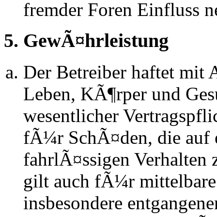
fremder Foren Einfluss 
5. GewÃ¤hrleistung
Der Betreiber haftet mit
Leben, KÃ¶rper und Gesu
wesentlicher Vertragspfli
fÃ¼r SchÃ¤den, die auf 
fahrlÃ¤ssigen Verhalten
gilt auch fÃ¼r mittelba
insbesondere entgangen