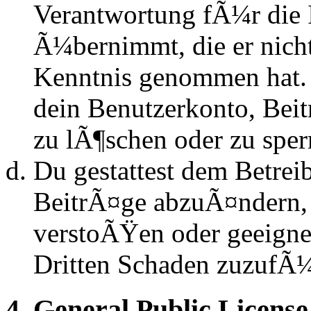
Verantwortung fÃ¼r die 
Ã¼bernimmt, die er nicht s
Kenntnis genommen hat. D
dein Benutzerkonto, Beit
zu lÃ¶schen oder zu sper
Du gestattest dem Betrei
BeitrÃ¤ge abzuÃ¤ndern, s
verstoÃŸen oder geeignet
Dritten Schaden zuzufÃ
4. General Public License