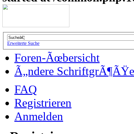
Erweiterte Suche
Foren-Ãœbersicht
Ã„ndere SchriftgrÃ¶ÃŸ
FAQ
Registrieren
Anmelden