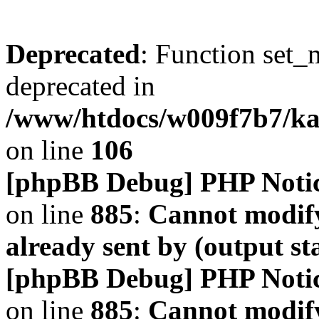
Deprecated
: Function set_
deprecated in
/www/htdocs/w009f7b7/k
on line
106
[phpBB Debug] PHP Noti
on line
885
:
Cannot modify
already sent by (output s
[phpBB Debug] PHP Noti
on line
885
:
Cannot modify