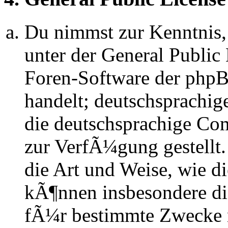
Du nimmst zur Kenntnis,
unter der General Public 
Foren-Software der ph
handelt; deutschsprachi
die deutschsprachige C
zur VerfÃ¼gung gestellt.
die Art und Weise, wie d
kÃ¶nnen insbesondere d
fÃ¼r bestimmte Zwecke ni