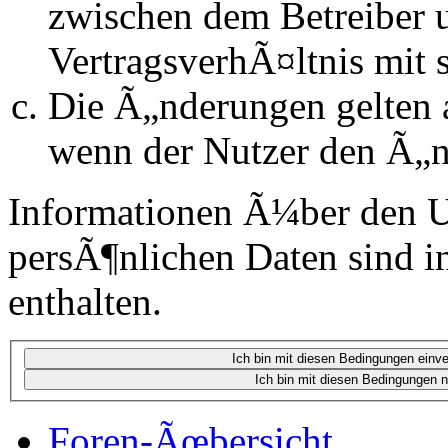
zwischen dem Betreiber 
VertragsverhÃ¤ltnis mit 
Die Ã„nderungen gelten a
wenn der Nutzer den Ã„n
Informationen Ã¼ber den 
persÃ¶nlichen Daten sind in
enthalten.
Foren-Ãœbersicht