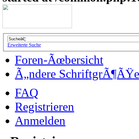
Erweiterte Suche
Foren-Ãœbersicht
Ã„ndere SchriftgrÃ¶ÃŸ
FAQ
Registrieren
Anmelden