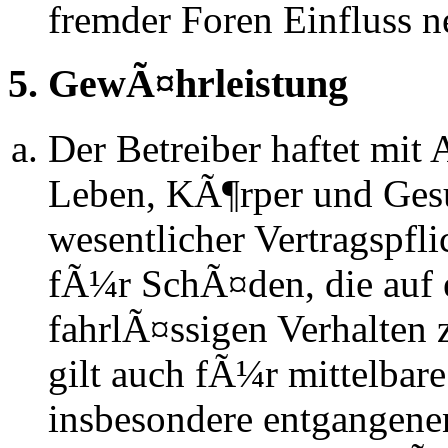
fremder Foren Einfluss 
5. GewÃ¤hrleistung
Der Betreiber haftet mit
Leben, KÃ¶rper und Gesu
wesentlicher Vertragspfli
fÃ¼r SchÃ¤den, die auf 
fahrlÃ¤ssigen Verhalten
gilt auch fÃ¼r mittelba
insbesondere entgangen