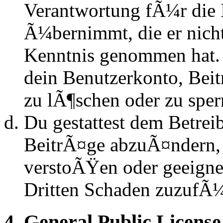
Verantwortung fÃ¼r die 
Ã¼bernimmt, die er nicht s
Kenntnis genommen hat. D
dein Benutzerkonto, Beit
zu lÃ¶schen oder zu sper
Du gestattest dem Betrei
BeitrÃ¤ge abzuÃ¤ndern, s
verstoÃŸen oder geeignet
Dritten Schaden zuzufÃ
4. General Public License