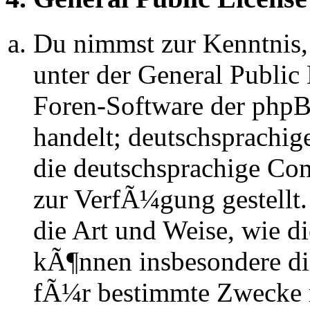
Du nimmst zur Kenntnis,
unter der General Public 
Foren-Software der ph
handelt; deutschsprachi
die deutschsprachige C
zur VerfÃ¼gung gestellt.
die Art und Weise, wie d
kÃ¶nnen insbesondere d
fÃ¼r bestimmte Zwecke ni