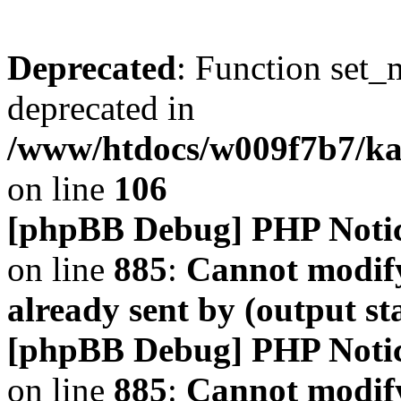
Deprecated
: Function set_
deprecated in
/www/htdocs/w009f7b7/k
on line
106
[phpBB Debug] PHP Noti
on line
885
:
Cannot modify
already sent by (output s
[phpBB Debug] PHP Noti
on line
885
:
Cannot modify