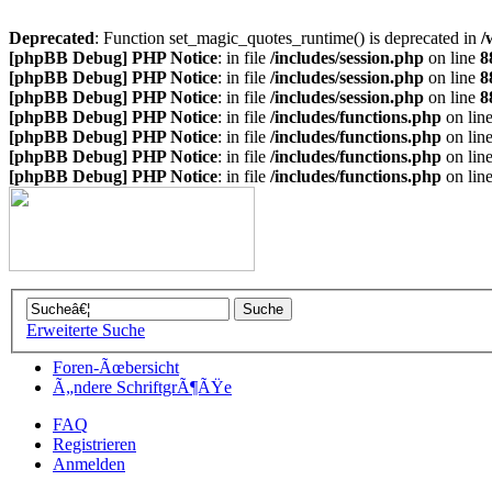
Deprecated
: Function set_magic_quotes_runtime() is deprecated in
/
[phpBB Debug] PHP Notice
: in file
/includes/session.php
on line
8
[phpBB Debug] PHP Notice
: in file
/includes/session.php
on line
8
[phpBB Debug] PHP Notice
: in file
/includes/session.php
on line
8
[phpBB Debug] PHP Notice
: in file
/includes/functions.php
on lin
[phpBB Debug] PHP Notice
: in file
/includes/functions.php
on lin
[phpBB Debug] PHP Notice
: in file
/includes/functions.php
on lin
[phpBB Debug] PHP Notice
: in file
/includes/functions.php
on lin
Erweiterte Suche
Foren-Ãœbersicht
Ã„ndere SchriftgrÃ¶ÃŸe
FAQ
Registrieren
Anmelden