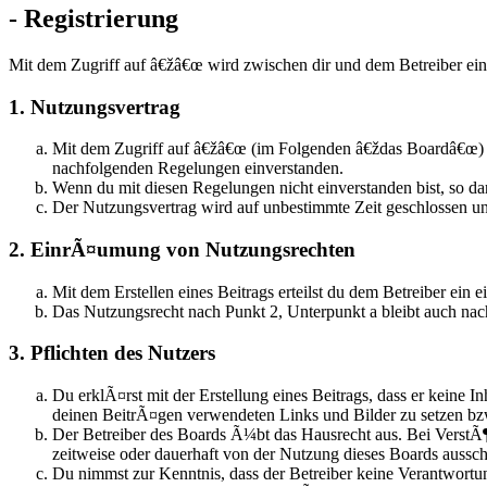
- Registrierung
Mit dem Zugriff auf â€žâ€œ wird zwischen dir und dem Betreiber ein
1. Nutzungsvertrag
Mit dem Zugriff auf â€žâ€œ (im Folgenden â€ždas Boardâ€œ) s
nachfolgenden Regelungen einverstanden.
Wenn du mit diesen Regelungen nicht einverstanden bist, so dar
Der Nutzungsvertrag wird auf unbestimmte Zeit geschlossen un
2. EinrÃ¤umung von Nutzungsrechten
Mit dem Erstellen eines Beitrags erteilst du dem Betreiber ei
Das Nutzungsrecht nach Punkt 2, Unterpunkt a bleibt auch n
3. Pflichten des Nutzers
Du erklÃ¤rst mit der Erstellung eines Beitrags, dass er keine I
deinen BeitrÃ¤gen verwendeten Links und Bilder zu setzen b
Der Betreiber des Boards Ã¼bt das Hausrecht aus. Bei Verst
zeitweise oder dauerhaft von der Nutzung dieses Boards aussch
Du nimmst zur Kenntnis, dass der Betreiber keine Verantwortun