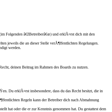
(im Folgenden â€žBetreiberâ€œ) und erklÃ¤rst dich mit den
ten jeweils die an dieser Stelle verÃ¶ffentlichten Regelungen.
ndigt werden.
s Recht, deinen Beitrag im Rahmen des Boards zu nutzen.
ÃŸen. Du erklÃ¤rst insbesondere, dass du das Recht besitzt, die in
ffentlichten Regeln kann der Betreiber dich nach Abmahnung
tellt hat oder die er zur Kenntnis genommen hat. Du gestattest dem