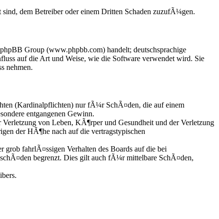
t sind, dem Betreiber oder einem Dritten Schaden zuzufÃ¼gen.
der phpBB Group (www.phpbb.com) handelt; deutschsprachige
uss auf die Art und Weise, wie die Software verwendet wird. Sie
ss nehmen.
hten (Kardinalpflichten) nur fÃ¼r SchÃ¤den, die auf einem
besondere entgangenen Gewinn.
r Verletzung von Leben, KÃ¶rper und Gesundheit und der Verletzung
rigen der HÃ¶he nach auf die vertragstypischen
grob fahrlÃ¤ssigen Verhalten des Boards auf die bei
schÃ¤den begrenzt. Dies gilt auch fÃ¼r mittelbare SchÃ¤den,
ibers.