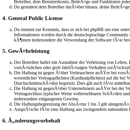
Betreiber, dein Benutzerkonto, BeitrÃ¤ge und Funktionen jeder
Du gestattest dem Betreiber darÃ¼ber hinaus, deine BeitrÃ¤g
4. General Public License
Du nimmst zur Kenntnis, dass es sich bei phpBB um eine unte
Informationen werden durch die deutschsprachige Community u
kÃ¶nnen insbesondere die Verwendung der Software fÃ¼r besti
5. GewÃ¤hrleistung
Der Betreiber haftet mit Ausnahme der Verletzung von Leben, 
vorsÃ¤tzlichen oder grob fahrlÃ¤ssigen Verhalten zurÃ¼ckzu
Die Haftung ist gegen Ã¼ber Verbrauchern auÃŸer bei vorsÃ¤t
wesentlicher Vertragspflichten (Kardinalpflichten) auf die be
DurchschnittsschÃ¤den begrenzt. Dies gilt auch fÃ¼r mittel
Die Haftung ist gegenÃ¼ber Unternehmern auÃŸer bei der Verl
Vertragsschluss typischer Weise vorhersehbaren SchÃ¤den und
insbesondere entgangenen Gewinn.
Die Haftungsbegrenzung der AbsÃ¤tze 1 bis 3 gilt sinngemÃ¤Ã
AnsprÃ¼che fÃ¼r eine Haftung aus zwingendem nationalem R
6. Ã„nderungsvorbehalt