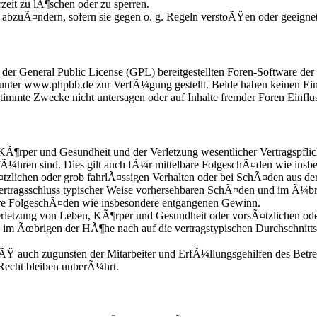
zeit zu lÃ¶schen oder zu sperren.
e abzuÃ¤ndern, sofern sie gegen o. g. Regeln verstoÃŸen oder geeigne
r der General Public License (GPL) bereitgestellten Foren-Software 
nter www.phpbb.de zur VerfÃ¼gung gestellt. Beide haben keinen Einfl
mmte Zwecke nicht untersagen oder auf Inhalte fremder Foren Einflu
KÃ¶rper und Gesundheit und der Verletzung wesentlicher Vertragspflic
fÃ¼hren sind. Dies gilt auch fÃ¼r mittelbare FolgeschÃ¤den wie ins
zlichen oder grob fahrlÃ¤ssigen Verhalten oder bei SchÃ¤den aus de
i Vertragsschluss typischer Weise vorhersehbaren SchÃ¤den und im Ã¼b
bare FolgeschÃ¤den wie insbesondere entgangenen Gewinn.
etzung von Leben, KÃ¶rper und Gesundheit oder vorsÃ¤tzlichen oder 
 im Ãœbrigen der HÃ¶he nach auf die vertragstypischen Durchschnitts
Ÿ auch zugunsten der Mitarbeiter und ErfÃ¼llungsgehilfen des Betre
echt bleiben unberÃ¼hrt.