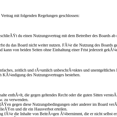
 Vertrag mit folgenden Regelungen geschlossen:
chlieÃŸt du einen Nutzungsvertrag mit dem Betreiber des Boards ab 
fst du das Board nicht weiter nutzen. FÃ¼r die Nutzung des Boards gel
d kann von beiden Seiten ohne Einhaltung einer Frist jederzeit gekÃ¼
n einfaches, zeitlich und rÃ¤umlich unbeschrÃ¤nktes und unentgeltliche
ach KÃ¼ndigung des Nutzungsvertrages bestehen.
nhalte enthÃ¤lt, die gegen geltendes Recht oder die guten Sitten versto
zw. zu verwenden.
Ã¶ÃŸen gegen diese Nutzungsbedingungen oder anderer im Board verÃ¶
lieÃŸen und dir ein Hausverbot erteilen.
g fÃ¼r die Inhalte von BeitrÃ¤gen Ã¼bernimmt, die er nicht selbst ers