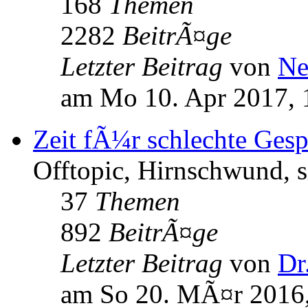
168
Themen
2282
BeitrÃ¤ge
Letzter Beitrag
von
Ne
am Mo 10. Apr 2017, 
Zeit fÃ¼r schlechte Ges
Offtopic, Hirnschwund, s
37
Themen
892
BeitrÃ¤ge
Letzter Beitrag
von
Dr
am So 20. MÃ¤r 2016,