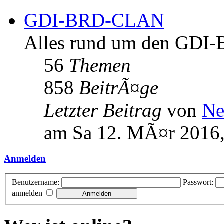
GDI-BRD-CLAN
Alles rund um den GD
56
Themen
858
BeitrÃ¤ge
Letzter Beitrag
von
Ne
am Sa 12. MÃ¤r 2016,
Anmelden
Benutzername:
Passwort:
anmelden