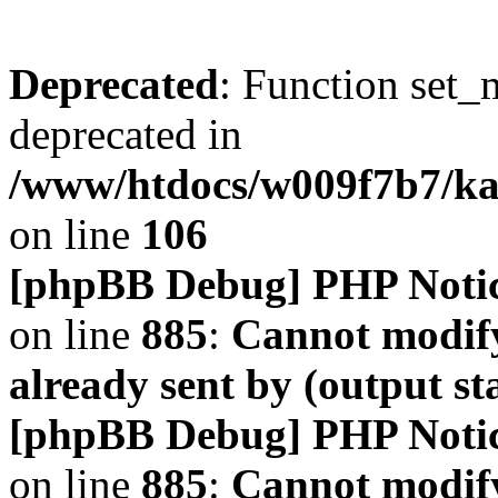
Deprecated
: Function set_
deprecated in
/www/htdocs/w009f7b7/k
on line
106
[phpBB Debug] PHP Noti
on line
885
:
Cannot modify
already sent by (output s
[phpBB Debug] PHP Noti
on line
885
:
Cannot modify