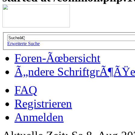
Erweiterte Suche
Foren-Ãœbersicht
Ã„ndere SchriftgrÃ¶ÃŸ
FAQ
Registrieren
Anmelden