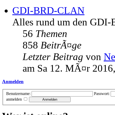
GDI-BRD-CLAN
Alles rund um den GD
56
Themen
858
BeitrÃ¤ge
Letzter Beitrag
von
Ne
am Sa 12. MÃ¤r 2016,
Anmelden
Benutzername:
Passwort:
anmelden