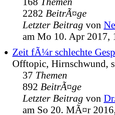
168
Themen
2282
BeitrÃ¤ge
Letzter Beitrag
von
Ne
am Mo 10. Apr 2017, 
Zeit fÃ¼r schlechte Ges
Offtopic, Hirnschwund, s
37
Themen
892
BeitrÃ¤ge
Letzter Beitrag
von
Dr
am So 20. MÃ¤r 2016,