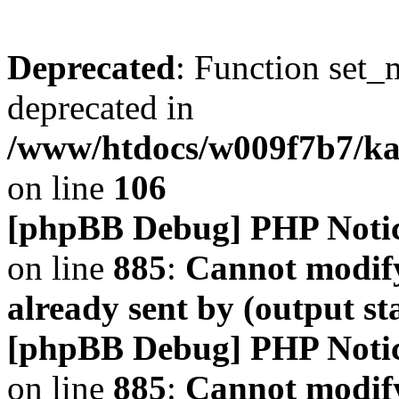
Deprecated
: Function set_
deprecated in
/www/htdocs/w009f7b7/k
on line
106
[phpBB Debug] PHP Noti
on line
885
:
Cannot modify
already sent by (output s
[phpBB Debug] PHP Noti
on line
885
:
Cannot modify