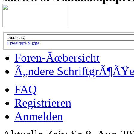
Erweiterte Suche
Foren-Ãœbersicht
Ã„ndere SchriftgrÃ¶ÃŸ
FAQ
Registrieren
Anmelden