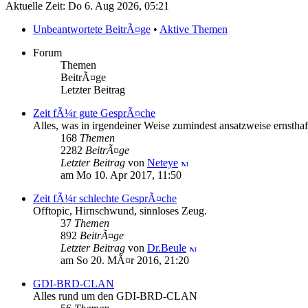
Aktuelle Zeit: Do 6. Aug 2026, 05:21
Unbeantwortete BeitrÃ¤ge
•
Aktive Themen
Forum
Themen
BeitrÃ¤ge
Letzter Beitrag
Zeit fÃ¼r gute GesprÃ¤che
Alles, was in irgendeiner Weise zumindest ansatzweise ernsthaft
168
Themen
2282
BeitrÃ¤ge
Letzter Beitrag
von
Neteye
am Mo 10. Apr 2017, 11:50
Zeit fÃ¼r schlechte GesprÃ¤che
Offtopic, Hirnschwund, sinnloses Zeug.
37
Themen
892
BeitrÃ¤ge
Letzter Beitrag
von
Dr.Beule
am So 20. MÃ¤r 2016, 21:20
GDI-BRD-CLAN
Alles rund um den GDI-BRD-CLAN