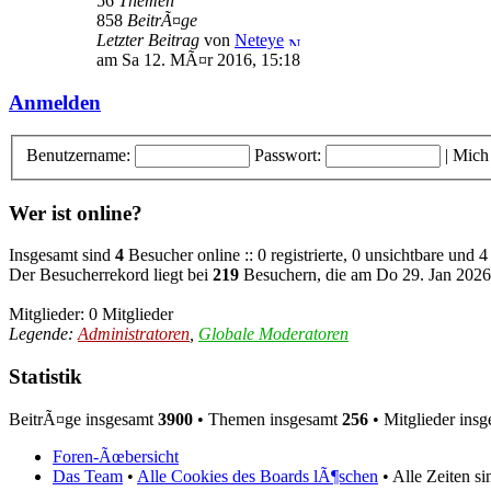
56
Themen
858
BeitrÃ¤ge
Letzter Beitrag
von
Neteye
am Sa 12. MÃ¤r 2016, 15:18
Anmelden
Benutzername:
Passwort:
|
Mich
Wer ist online?
Insgesamt sind
4
Besucher online :: 0 registrierte, 0 unsichtbare und
Der Besucherrekord liegt bei
219
Besuchern, die am Do 29. Jan 2026,
Mitglieder: 0 Mitglieder
Legende:
Administratoren
,
Globale Moderatoren
Statistik
BeitrÃ¤ge insgesamt
3900
• Themen insgesamt
256
• Mitglieder ins
Foren-Ãœbersicht
Das Team
•
Alle Cookies des Boards lÃ¶schen
• Alle Zeiten s