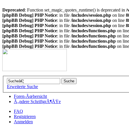
Deprecated
: Function set_magic_quotes_runtime() is deprecated in
/
[phpBB Debug] PHP Notice
: in file
/includes/session.php
on line
8
[phpBB Debug] PHP Notice
: in file
/includes/session.php
on line
8
[phpBB Debug] PHP Notice
: in file
/includes/session.php
on line
8
[phpBB Debug] PHP Notice
: in file
/includes/functions.php
on lin
[phpBB Debug] PHP Notice
: in file
/includes/functions.php
on lin
[phpBB Debug] PHP Notice
: in file
/includes/functions.php
on lin
[phpBB Debug] PHP Notice
: in file
/includes/functions.php
on lin
Erweiterte Suche
Foren-Ãœbersicht
Ã„ndere SchriftgrÃ¶ÃŸe
FAQ
Registrieren
Anmelden