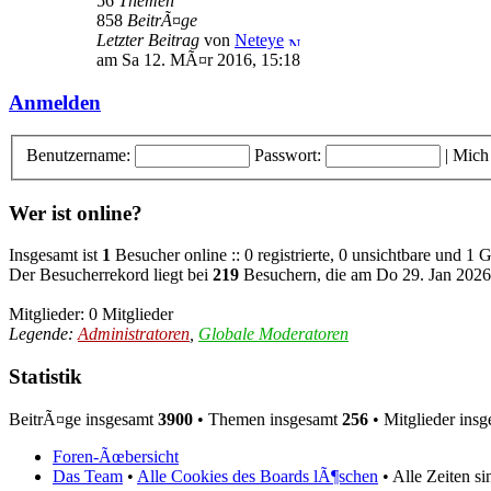
56
Themen
858
BeitrÃ¤ge
Letzter Beitrag
von
Neteye
am Sa 12. MÃ¤r 2016, 15:18
Anmelden
Benutzername:
Passwort:
|
Mich
Wer ist online?
Insgesamt ist
1
Besucher online :: 0 registrierte, 0 unsichtbare und 1 
Der Besucherrekord liegt bei
219
Besuchern, die am Do 29. Jan 2026,
Mitglieder: 0 Mitglieder
Legende:
Administratoren
,
Globale Moderatoren
Statistik
BeitrÃ¤ge insgesamt
3900
• Themen insgesamt
256
• Mitglieder ins
Foren-Ãœbersicht
Das Team
•
Alle Cookies des Boards lÃ¶schen
• Alle Zeiten s