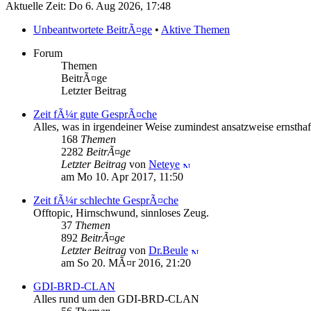
Aktuelle Zeit: Do 6. Aug 2026, 17:48
Unbeantwortete BeitrÃ¤ge
•
Aktive Themen
Forum
Themen
BeitrÃ¤ge
Letzter Beitrag
Zeit fÃ¼r gute GesprÃ¤che
Alles, was in irgendeiner Weise zumindest ansatzweise ernsthaft
168
Themen
2282
BeitrÃ¤ge
Letzter Beitrag
von
Neteye
am Mo 10. Apr 2017, 11:50
Zeit fÃ¼r schlechte GesprÃ¤che
Offtopic, Hirnschwund, sinnloses Zeug.
37
Themen
892
BeitrÃ¤ge
Letzter Beitrag
von
Dr.Beule
am So 20. MÃ¤r 2016, 21:20
GDI-BRD-CLAN
Alles rund um den GDI-BRD-CLAN