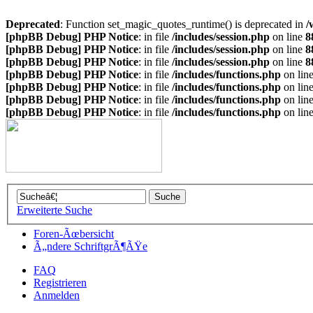
Deprecated
: Function set_magic_quotes_runtime() is deprecated in
/
[phpBB Debug] PHP Notice
: in file
/includes/session.php
on line
8
[phpBB Debug] PHP Notice
: in file
/includes/session.php
on line
8
[phpBB Debug] PHP Notice
: in file
/includes/session.php
on line
8
[phpBB Debug] PHP Notice
: in file
/includes/functions.php
on lin
[phpBB Debug] PHP Notice
: in file
/includes/functions.php
on lin
[phpBB Debug] PHP Notice
: in file
/includes/functions.php
on lin
[phpBB Debug] PHP Notice
: in file
/includes/functions.php
on lin
Erweiterte Suche
Foren-Ãœbersicht
Ã„ndere SchriftgrÃ¶ÃŸe
FAQ
Registrieren
Anmelden