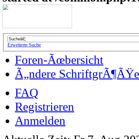
Erweiterte Suche
Foren-Ãœbersicht
Ã„ndere SchriftgrÃ¶ÃŸ
FAQ
Registrieren
Anmelden