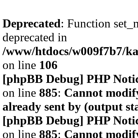
Deprecated
: Function set_
deprecated in
/www/htdocs/w009f7b7/k
on line
106
[phpBB Debug] PHP Noti
on line
885
:
Cannot modify
already sent by (output s
[phpBB Debug] PHP Noti
on line
885
:
Cannot modify