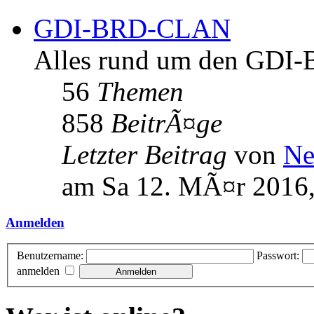
GDI-BRD-CLAN
Alles rund um den GD
56
Themen
858
BeitrÃ¤ge
Letzter Beitrag
von
Ne
am Sa 12. MÃ¤r 2016,
Anmelden
Benutzername:
Passwort:
anmelden