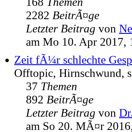
168
Themen
2282
BeitrÃ¤ge
Letzter Beitrag
von
Ne
am Mo 10. Apr 2017, 
Zeit fÃ¼r schlechte Ges
Offtopic, Hirnschwund, s
37
Themen
892
BeitrÃ¤ge
Letzter Beitrag
von
Dr
am So 20. MÃ¤r 2016,