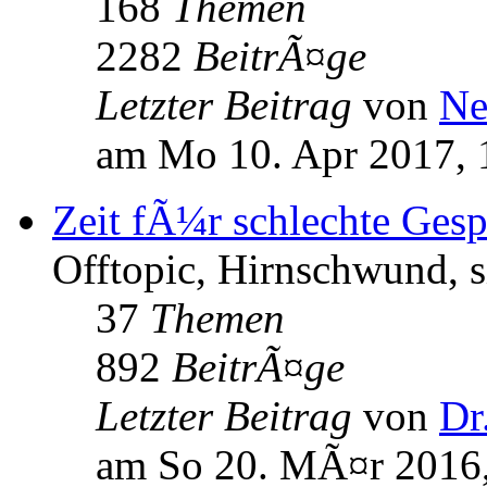
168
Themen
2282
BeitrÃ¤ge
Letzter Beitrag
von
Ne
am Mo 10. Apr 2017, 
Zeit fÃ¼r schlechte Ges
Offtopic, Hirnschwund, s
37
Themen
892
BeitrÃ¤ge
Letzter Beitrag
von
Dr
am So 20. MÃ¤r 2016,