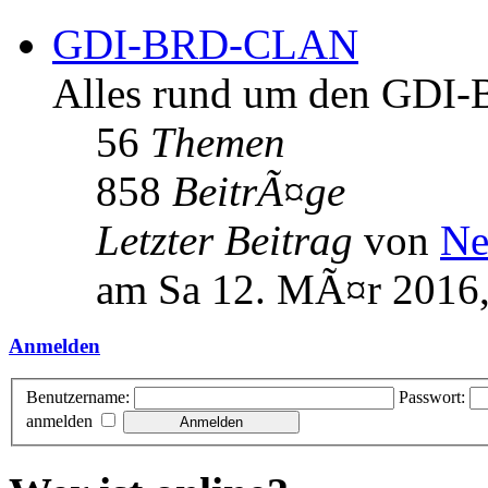
GDI-BRD-CLAN
Alles rund um den GD
56
Themen
858
BeitrÃ¤ge
Letzter Beitrag
von
Ne
am Sa 12. MÃ¤r 2016,
Anmelden
Benutzername:
Passwort:
anmelden