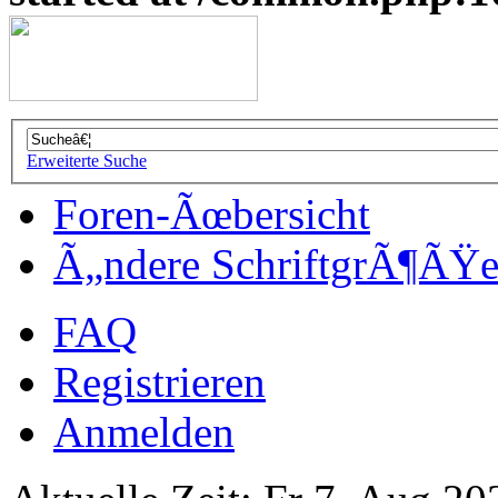
Erweiterte Suche
Foren-Ãœbersicht
Ã„ndere SchriftgrÃ¶ÃŸ
FAQ
Registrieren
Anmelden