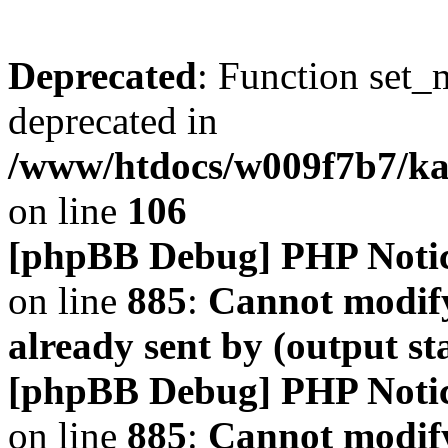
Deprecated
: Function set_
deprecated in
/www/htdocs/w009f7b7/k
on line
106
[phpBB Debug] PHP Noti
on line
885
:
Cannot modify
already sent by (output s
[phpBB Debug] PHP Noti
on line
885
:
Cannot modify