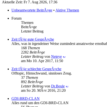
Aktuelle Zeit: Fr 7. Aug 2026, 17:36
Unbeantwortete BeitrÃ¤ge
•
Aktive Themen
Forum
Themen
BeitrÃ¤ge
Letzter Beitrag
Zeit fÃ¼r gute GesprÃ¤che
Alles, was in irgendeiner Weise zumindest ansatzweise ernsthaft
168
Themen
2282
BeitrÃ¤ge
Letzter Beitrag
von
Neteye
am Mo 10. Apr 2017, 11:50
Zeit fÃ¼r schlechte GesprÃ¤che
Offtopic, Hirnschwund, sinnloses Zeug.
37
Themen
892
BeitrÃ¤ge
Letzter Beitrag
von
Dr.Beule
am So 20. MÃ¤r 2016, 21:20
GDI-BRD-CLAN
Alles rund um den GDI-BRD-CLAN