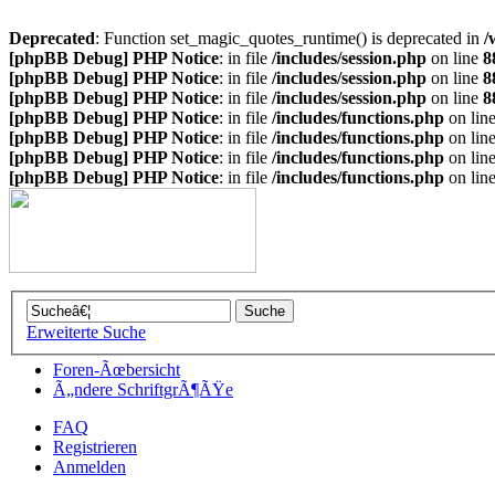
Deprecated
: Function set_magic_quotes_runtime() is deprecated in
/
[phpBB Debug] PHP Notice
: in file
/includes/session.php
on line
8
[phpBB Debug] PHP Notice
: in file
/includes/session.php
on line
8
[phpBB Debug] PHP Notice
: in file
/includes/session.php
on line
8
[phpBB Debug] PHP Notice
: in file
/includes/functions.php
on lin
[phpBB Debug] PHP Notice
: in file
/includes/functions.php
on lin
[phpBB Debug] PHP Notice
: in file
/includes/functions.php
on lin
[phpBB Debug] PHP Notice
: in file
/includes/functions.php
on lin
Erweiterte Suche
Foren-Ãœbersicht
Ã„ndere SchriftgrÃ¶ÃŸe
FAQ
Registrieren
Anmelden