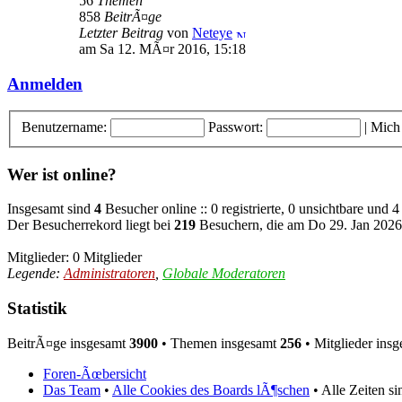
56
Themen
858
BeitrÃ¤ge
Letzter Beitrag
von
Neteye
am Sa 12. MÃ¤r 2016, 15:18
Anmelden
Benutzername:
Passwort:
|
Mich
Wer ist online?
Insgesamt sind
4
Besucher online :: 0 registrierte, 0 unsichtbare und
Der Besucherrekord liegt bei
219
Besuchern, die am Do 29. Jan 2026,
Mitglieder: 0 Mitglieder
Legende:
Administratoren
,
Globale Moderatoren
Statistik
BeitrÃ¤ge insgesamt
3900
• Themen insgesamt
256
• Mitglieder ins
Foren-Ãœbersicht
Das Team
•
Alle Cookies des Boards lÃ¶schen
• Alle Zeiten s