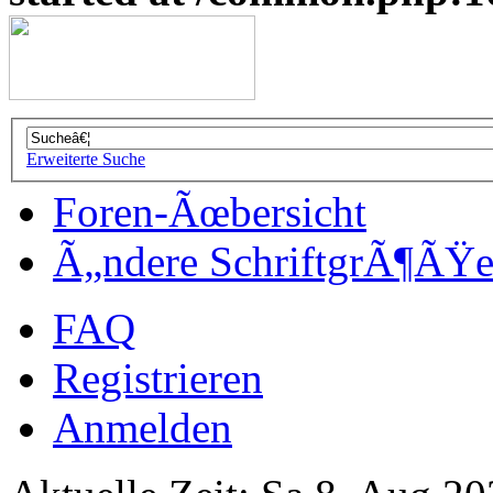
Erweiterte Suche
Foren-Ãœbersicht
Ã„ndere SchriftgrÃ¶ÃŸ
FAQ
Registrieren
Anmelden