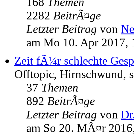
168
Themen
2282
BeitrÃ¤ge
Letzter Beitrag
von
Ne
am Mo 10. Apr 2017, 
Zeit fÃ¼r schlechte Ges
Offtopic, Hirnschwund, s
37
Themen
892
BeitrÃ¤ge
Letzter Beitrag
von
Dr
am So 20. MÃ¤r 2016,