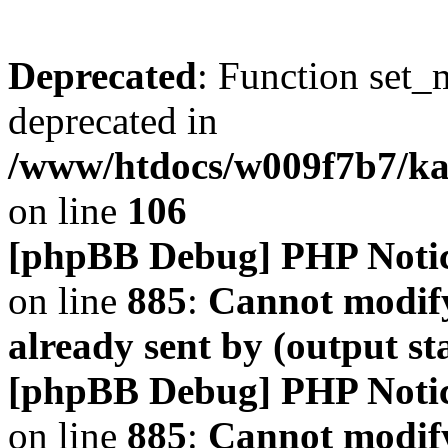
Deprecated
: Function set_
deprecated in
/www/htdocs/w009f7b7/k
on line
106
[phpBB Debug] PHP Noti
on line
885
:
Cannot modify
already sent by (output s
[phpBB Debug] PHP Noti
on line
885
:
Cannot modify