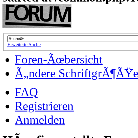
Erweiterte Suche
Foren-Ãœbersicht
Ã„ndere SchriftgrÃ¶ÃŸ
FAQ
Registrieren
Anmelden