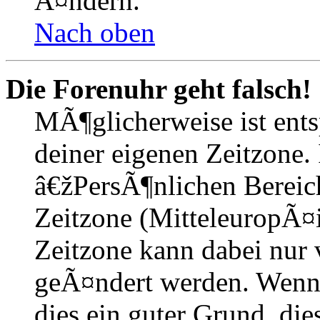
Ã¤ndern.
Nach oben
Die Forenuhr geht falsch!
MÃ¶glicherweise ist entsp
deiner eigenen Zeitzone. 
â€žPersÃ¶nlichen Bereic
Zeitzone (MitteleuropÃ¤is
Zeitzone kann dabei nur 
geÃ¤ndert werden. Wenn du
dies ein guter Grund, dies