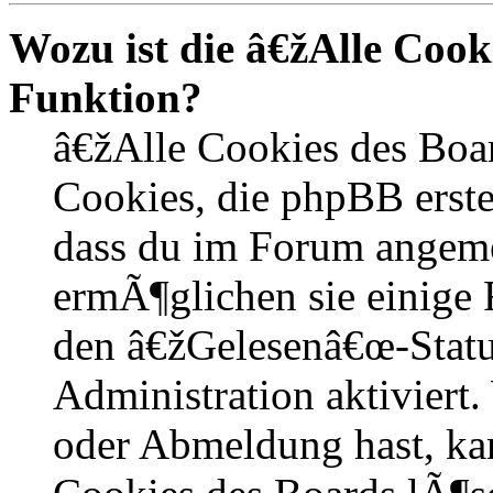
Wozu ist die â€žAlle Coo
Funktion?
â€žAlle Cookies des Boa
Cookies, die phpBB erste
dass du im Forum angem
ermÃ¶glichen sie einige 
den â€žGelesenâ€œ-Statu
Administration aktiviert
oder Abmeldung hast, kan