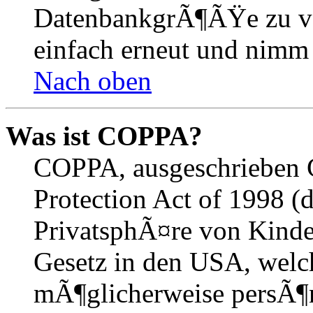
DatenbankgrÃ¶ÃŸe zu ver
einfach erneut und nimm 
Nach oben
Was ist COPPA?
COPPA, ausgeschrieben C
Protection Act of 1998 (
PrivatsphÃ¤re von Kinder
Gesetz in den USA, welche
mÃ¶glicherweise persÃ¶n