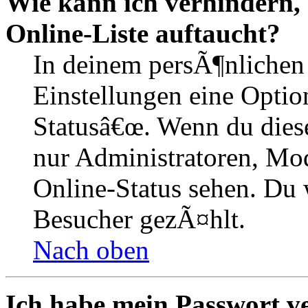
Wie kann ich verhindern,
Online-Liste auftaucht?
In deinem persÃ¶nlichen 
Einstellungen eine Optio
Statusâ€œ. Wenn du dies
nur Administratoren, Mod
Online-Status sehen. Du w
Besucher gezÃ¤hlt.
Nach oben
Ich habe mein Passwort v