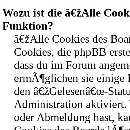
Wozu ist die â€žAlle Coo
Funktion?
â€žAlle Cookies des Boa
Cookies, die phpBB erste
dass du im Forum angem
ermÃ¶glichen sie einige 
den â€žGelesenâ€œ-Statu
Administration aktiviert
oder Abmeldung hast, kan