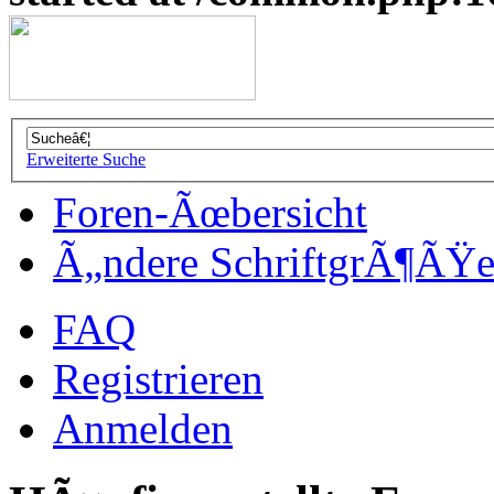
Erweiterte Suche
Foren-Ãœbersicht
Ã„ndere SchriftgrÃ¶ÃŸ
FAQ
Registrieren
Anmelden