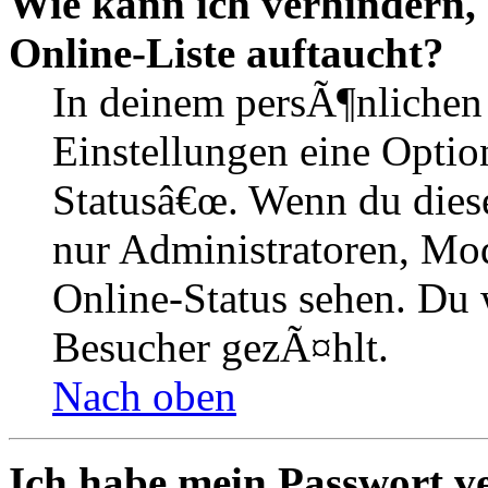
Wie kann ich verhindern,
Online-Liste auftaucht?
In deinem persÃ¶nlichen 
Einstellungen eine Optio
Statusâ€œ. Wenn du dies
nur Administratoren, Mod
Online-Status sehen. Du w
Besucher gezÃ¤hlt.
Nach oben
Ich habe mein Passwort v