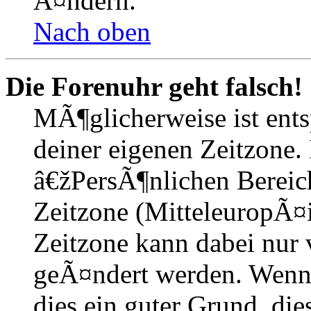
Ã¤ndern.
Nach oben
Die Forenuhr geht falsch!
MÃ¶glicherweise ist entsp
deiner eigenen Zeitzone. 
â€žPersÃ¶nlichen Bereic
Zeitzone (MitteleuropÃ¤is
Zeitzone kann dabei nur 
geÃ¤ndert werden. Wenn du
dies ein guter Grund, dies