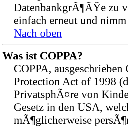
DatenbankgrÃ¶ÃŸe zu ver
einfach erneut und nimm 
Nach oben
Was ist COPPA?
COPPA, ausgeschrieben C
Protection Act of 1998 (
PrivatsphÃ¤re von Kinder
Gesetz in den USA, welche
mÃ¶glicherweise persÃ¶n