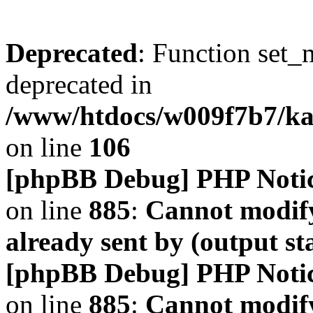
Deprecated
: Function set_
deprecated in
/www/htdocs/w009f7b7/k
on line
106
[phpBB Debug] PHP Noti
on line
885
:
Cannot modify
already sent by (output s
[phpBB Debug] PHP Noti
on line
885
:
Cannot modify