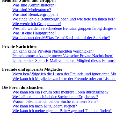
Benutzer-Stufen und Gruppen
Was sind Administratoren?
Was sind Moderatoren?
Was sind Benutzergruppen?
Wo finde ich die Benutzergruppen und wie trete ich ihnen bei?
Wie werde ich Gruppenleiter?
Weshalb werden verschiedene Benutzergruppen farbig dargestel
Was ist eine Hauptgruppe?
Was bedeutet der â€žDas Teamâ€œ-Link auf der Startseite?
Private Nachrichten
Ich kann keine Privaten Nachrichten verschicken!
Ich bekomme stÃ¤ndig unerwÃ¼nschte Private Nachrichten!
Ich habe eine Spam-E-Mail von einem Mitglied dieses Forums e
Freunde und ignorierte Mitglieder
Wozu benÃ¶tige ich die Listen der Freunde und ignorierten Mit
Wie kann ich Mitglieder zur Liste der Freunde oder zur Liste d
Die Foren durchsuchen
Wie kann ich ein Forum oder mehrere Foren durchsuchen?
Weshalb erhalte ich bei der Suche keine Ergebnisse?
Warum bekomme ich bei der Suche eine leere Seite?
Wie kann ich nach Mitgliedern suchen?
Wie kann ich meine eigenen BeitrÃ¤ge und Themen finden?