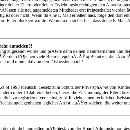
einer deiner Eltern oder deiner Erziehungsberechtigten den Anweisungen 
mÃ¼ssen alle neu angemeldeten Mitglieder erst freigeschaltet werden â€
¶tig ist oder nicht. Wenn du eine E-Mail erhalten hast, folge den dort
m-Filter blockiert wurde. Wenn du dir sicher bist, dass deine E-Mail-
t mehr anmelden?!
rierung zugesandt wurde und prÃ¼fe dann deinen Benutzernamen und dei
uÃŸerdem lÃ¶schen viele Boards regelmÃ¤ÃŸig Benutzer, die fÃ¼r lÃ
eut und nimm aktiv an den Diskussionen teil!
t of 1998 (deutsch: Gesetz zum Schutz der PrivatsphÃ¤re von Kindern 
indern unter 13 Jahren erheben, hierzu die Zustimmung der Eltern bez
 du dich zu registrieren versuchst, zutrifft, ziehe einen rechtlichen Bei
Rechtsangelegenheiten jeglicher Art ist; auÃŸer solchen, die weiter un
mit dem du dich anmelden mÃ¶chtest, von der Board-Administration g