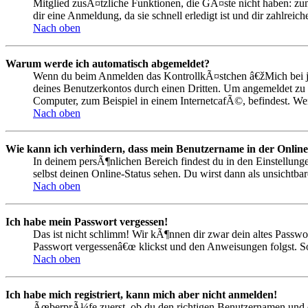
Mitglied zusÃ¤tzliche Funktionen, die GÃ¤ste nicht haben: zum
dir eine Anmeldung, da sie schnell erledigt ist und dir zahlreiche
Nach oben
Warum werde ich automatisch abgemeldet?
Wenn du beim Anmelden das KontrollkÃ¤stchen â€žMich bei je
deines Benutzerkontos durch einen Dritten. Um angemeldet zu
Computer, zum Beispiel in einem InternetcafÃ©, befindest. We
Nach oben
Wie kann ich verhindern, dass mein Benutzername in der Online
In deinem persÃ¶nlichen Bereich findest du in den Einstellun
selbst deinen Online-Status sehen. Du wirst dann als unsichtba
Nach oben
Ich habe mein Passwort vergessen!
Das ist nicht schlimm! Wir kÃ¶nnen dir zwar dein altes Passwo
Passwort vergessenâ€œ klickst und den Anweisungen folgst. So
Nach oben
Ich habe mich registriert, kann mich aber nicht anmelden!
ÃœberprÃ¼fe zuerst, ob du den richtigen Benutzernamen und d