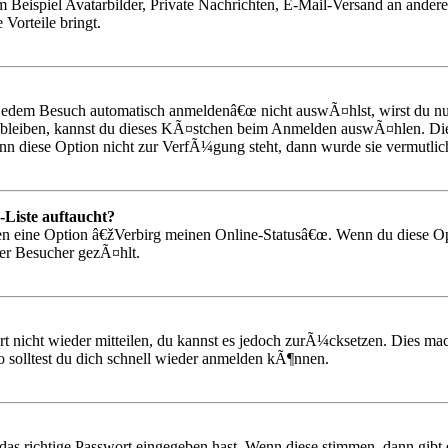
 Beispiel Avatarbilder, Private Nachrichten, E-Mail-Versand an andere 
 Vorteile bringt.
dem Besuch automatisch anmeldenâ€œ nicht auswÃ¤hlst, wirst du nur
 bleiben, kannst du dieses KÃ¤stchen beim Anmelden auswÃ¤hlen. Dies
nn diese Option nicht zur VerfÃ¼gung steht, dann wurde sie vermutlic
-Liste auftaucht?
gen eine Option â€žVerbirg meinen Online-Statusâ€œ. Wenn du diese O
rer Besucher gezÃ¤hlt.
rt nicht wieder mitteilen, du kannst es jedoch zurÃ¼cksetzen. Dies ma
 solltest du dich schnell wieder anmelden kÃ¶nnen.
as richtige Passwort eingegeben hast. Wenn diese stimmen, dann gib