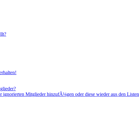
lt?
rhalten!
glieder?
er ignorierten Mitglieder hinzufÃ¼gen oder diese wieder aus den Listen