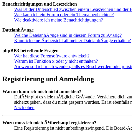
Benachrichtigungen und Lesezeichen
Was ist der Unterschied zwischen einem Lesezeichen und der
Wie kann ich ein Forum oder ein Thema beobachten?
Wie deaktiviere ich meine Benachrichtigungen?
DateianhÃ¤nge
Welche DateianhÃ¤nge sind in diesem Forum zulÃ¤ssig?
Kann ich eine Ãœbersicht all meiner DateianhÃ¤nge erhalten?
phpBB3 betreffende Fragen
Wer hat diese Forensoftware entwickelt?
Warum ist Funktion x oder y nicht enthalten?
An wen soll ich mich wenden, falls es Beschwerden oder juris
Registrierung und Anmeldung
Warum kann ich mich nicht anmelden?
DafÃ¼r gibt es viele mÃ¶gliche GrÃ¼nde. Versichere dich zunÃ
sicherzugehen, dass du nicht gesperrt wurdest. Es ist ebenfall
Nach oben
Wozu muss ich mich Ã¼berhaupt registrieren?
Eine Registrierung ist nicht unbedingt zwingend. Die Board-Admi