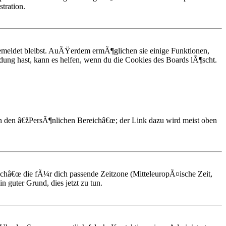
tration.
emeldet bleibst. AuÃŸerdem ermÃ¶glichen sie einige Funktionen,
dung hast, kann es helfen, wenn du die Cookies des Boards lÃ¶scht.
 in den â€žPersÃ¶nlichen Bereichâ€œ; der Link dazu wird meist oben
reichâ€œ die fÃ¼r dich passende Zeitzone (MitteleuropÃ¤ische Zeit,
in guter Grund, dies jetzt zu tun.