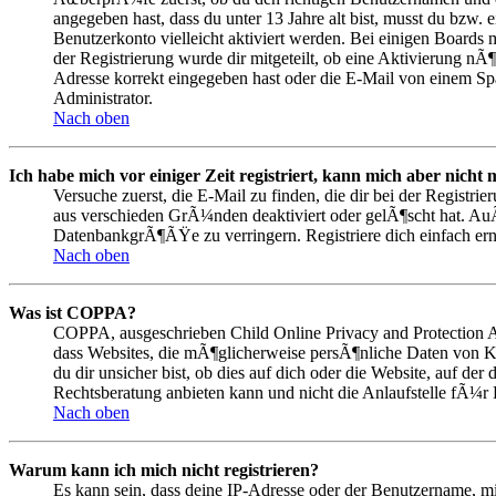
angegeben hast, dass du unter 13 Jahre alt bist, musst du bzw. 
Benutzerkonto vielleicht aktiviert werden. Bei einigen Boards 
der Registrierung wurde dir mitgeteilt, ob eine Aktivierung nÃ
Adresse korrekt eingegeben hast oder die E-Mail von einem Spa
Administrator.
Nach oben
Ich habe mich vor einiger Zeit registriert, kann mich aber nich
Versuche zuerst, die E-Mail zu finden, die dir bei der Regist
aus verschieden GrÃ¼nden deaktiviert oder gelÃ¶scht hat. A
DatenbankgrÃ¶ÃŸe zu verringern. Registriere dich einfach ern
Nach oben
Was ist COPPA?
COPPA, ausgeschrieben Child Online Privacy and Protection Ac
dass Websites, die mÃ¶glicherweise persÃ¶nliche Daten von K
du dir unsicher bist, ob dies auf dich oder die Website, auf der
Rechtsberatung anbieten kann und nicht die Anlaufstelle fÃ¼r 
Nach oben
Warum kann ich mich nicht registrieren?
Es kann sein, dass deine IP-Adresse oder der Benutzername, 