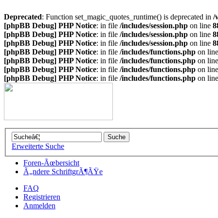
Deprecated
: Function set_magic_quotes_runtime() is deprecated in
/
[phpBB Debug] PHP Notice
: in file
/includes/session.php
on line
8
[phpBB Debug] PHP Notice
: in file
/includes/session.php
on line
8
[phpBB Debug] PHP Notice
: in file
/includes/session.php
on line
8
[phpBB Debug] PHP Notice
: in file
/includes/functions.php
on lin
[phpBB Debug] PHP Notice
: in file
/includes/functions.php
on lin
[phpBB Debug] PHP Notice
: in file
/includes/functions.php
on lin
[phpBB Debug] PHP Notice
: in file
/includes/functions.php
on lin
Erweiterte Suche
Foren-Ãœbersicht
Ã„ndere SchriftgrÃ¶ÃŸe
FAQ
Registrieren
Anmelden