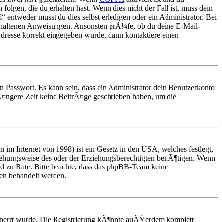
folgen, die du erhalten hast. Wenn dies nicht der Fall ist, muss dein
“ entweder musst du dies selbst erledigen oder ein Administrator. Bei
 enthaltenen Anweisungen. Ansonsten prÃ¼fe, ob du deine E-Mail-
Adresse korrekt eingegeben wurde, dann kontaktiere einen
n Passwort. Es kann sein, dass ein Administrator dein Benutzerkonto
¤ngere Zeit keine BeitrÃ¤ge geschrieben haben, um die
im Internet von 1998) ist ein Gesetz in den USA, welches festlegt,
iehungsweise des oder der Erziehungsberechtigten benÃ¶tigen. Wenn
stand zu Rate. Bitte beachte, dass das phpBB-Team keine
ten behandelt werden.
esperrt wurde. Die Registrierung kÃ¶nnte auÃŸerdem komplett