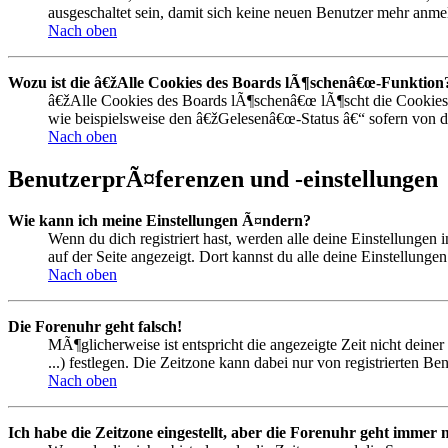
ausgeschaltet sein, damit sich keine neuen Benutzer mehr anm
Nach oben
Wozu ist die â€žAlle Cookies des Boards lÃ¶schenâ€œ-Funktion
â€žAlle Cookies des Boards lÃ¶schenâ€œ lÃ¶scht die Cookies,
wie beispielsweise den â€žGelesenâ€œ-Status â€“ sofern von d
Nach oben
BenutzerprÃ¤ferenzen und -einstellungen
Wie kann ich meine Einstellungen Ã¤ndern?
Wenn du dich registriert hast, werden alle deine Einstellunge
auf der Seite angezeigt. Dort kannst du alle deine Einstellunge
Nach oben
Die Forenuhr geht falsch!
MÃ¶glicherweise ist entspricht die angezeigte Zeit nicht deine
...) festlegen. Die Zeitzone kann dabei nur von registrierten Ben
Nach oben
Ich habe die Zeitzone eingestellt, aber die Forenuhr geht immer n