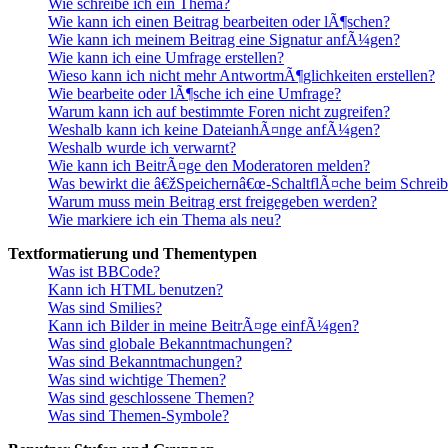
Wie schreibe ich ein Thema?
Wie kann ich einen Beitrag bearbeiten oder lÃ¶schen?
Wie kann ich meinem Beitrag eine Signatur anfÃ¼gen?
Wie kann ich eine Umfrage erstellen?
Wieso kann ich nicht mehr AntwortmÃ¶glichkeiten erstellen?
Wie bearbeite oder lÃ¶sche ich eine Umfrage?
Warum kann ich auf bestimmte Foren nicht zugreifen?
Weshalb kann ich keine DateianhÃ¤nge anfÃ¼gen?
Weshalb wurde ich verwarnt?
Wie kann ich BeitrÃ¤ge den Moderatoren melden?
Was bewirkt die â€žSpeichernâ€œ-SchaltflÃ¤che beim Schreibe
Warum muss mein Beitrag erst freigegeben werden?
Wie markiere ich ein Thema als neu?
Textformatierung und Thementypen
Was ist BBCode?
Kann ich HTML benutzen?
Was sind Smilies?
Kann ich Bilder in meine BeitrÃ¤ge einfÃ¼gen?
Was sind globale Bekanntmachungen?
Was sind Bekanntmachungen?
Was sind wichtige Themen?
Was sind geschlossene Themen?
Was sind Themen-Symbole?