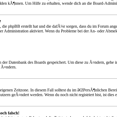
elden kÃ¶nnen. Um Hilfe zu erhalten, wende dich an die Board-Adminis
?
 die phpBB erstellt hat und die dafÃ¼r sorgen, dass du im Forum ang
er Administration aktiviert. Wenn du Probleme bei der An- oder Abmel
n in der Datenbank des Boards gespeichert. Um diese zu Ã¤ndern, gehe
n Ã¤ndern.
r eigenen Zeitzone. In diesem Fall solltest du im â€žPersÃ¶nlichen Be
utzern geÃ¤ndert werden. Wenn du noch nicht registriert bist, ist dies e
och falsch!