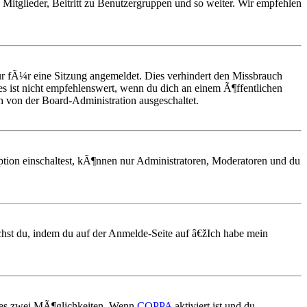
Mitglieder, Beitritt zu Benutzergruppen und so weiter. Wir empfehlen
 fÃ¼r eine Sitzung angemeldet. Dies verhindert den Missbrauch
 ist nicht empfehlenswert, wenn du dich an einem Ã¶ffentlichen
h von der Board-Administration ausgeschaltet.
ption einschaltest, kÃ¶nnen nur Administratoren, Moderatoren und du
chst du, indem du auf der Anmelde-Seite auf â€žIch habe mein
t es zwei MÃ¶glichkeiten. Wenn
COPPA
aktiviert ist und du