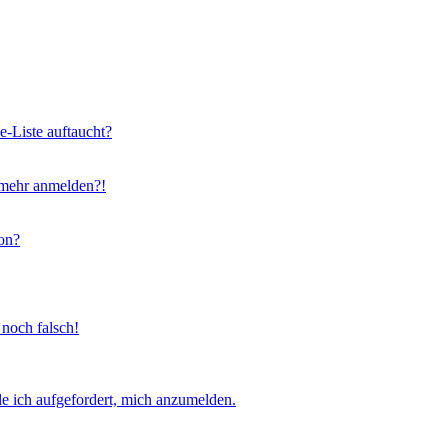
e-Liste auftaucht?
t mehr anmelden?!
on?
 noch falsch!
e ich aufgefordert, mich anzumelden.