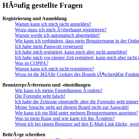
HÃ¤ufig gestellte Fragen
Registrierung und Anmeldung
Warum kann ich mich nicht anmelden?
Wozu muss ich mich Ã¼berhaupt registrieren?
Warum werde ich automatisch abgemeldet?
Wie kann ich verhindern, dass mein Benutzername in der Onlin
Ich habe mein Passwort vergessen!
Ich habe mich registriert, kann mich aber nicht anmelden!
Ich habe mich vor einiger Zeit registriert, kann mich aber nich
Was ist COPPA?
Warum kann ich mich nicht registrieren?
Wozu ist die â€žAlle Cookies des Boards lÃ¶schenâ€œ-Funkti
BenutzerprÃ¤ferenzen und -einstellungen
Wie kann ich meine Einstellungen Ã¤ndern?
Die Forenuhr geht falsch!
Ich habe die Zeitzone eingestellt, aber die Forenuhr geht immer
Meine Sprache steht auf diesem Board nicht zur Auswahl!
Wie kann ich ein Bild unter meinem Benutzernamen anzeigen?
Was ist mein Rang und wie kann ich ihn Ã¤ndern?
Wenn ich bei einem Benutzer auf den E-Mail-Link klicke, werd
BeitrÃ¤ge schreiben