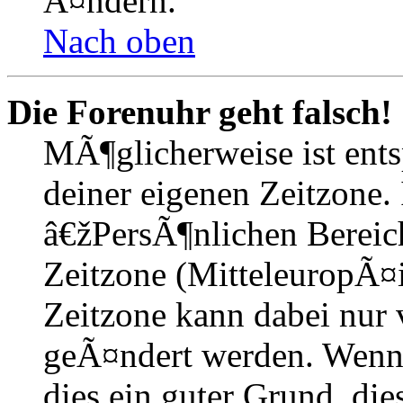
Ã¤ndern.
Nach oben
Die Forenuhr geht falsch!
MÃ¶glicherweise ist entsp
deiner eigenen Zeitzone. 
â€žPersÃ¶nlichen Bereic
Zeitzone (MitteleuropÃ¤is
Zeitzone kann dabei nur 
geÃ¤ndert werden. Wenn du
dies ein guter Grund, dies