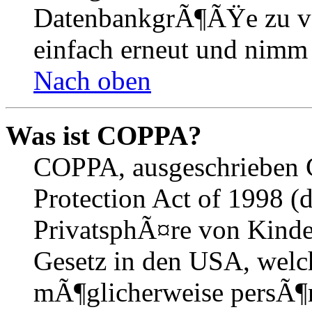
DatenbankgrÃ¶ÃŸe zu ver
einfach erneut und nimm 
Nach oben
Was ist COPPA?
COPPA, ausgeschrieben C
Protection Act of 1998 (
PrivatsphÃ¤re von Kinder
Gesetz in den USA, welche
mÃ¶glicherweise persÃ¶n