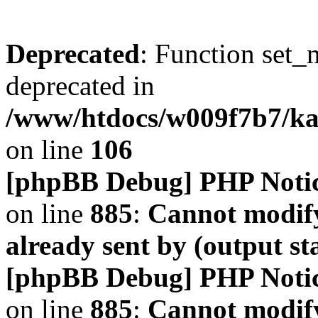
Deprecated
: Function set_
deprecated in
/www/htdocs/w009f7b7/k
on line
106
[phpBB Debug] PHP Noti
on line
885
:
Cannot modify
already sent by (output s
[phpBB Debug] PHP Noti
on line
885
:
Cannot modify