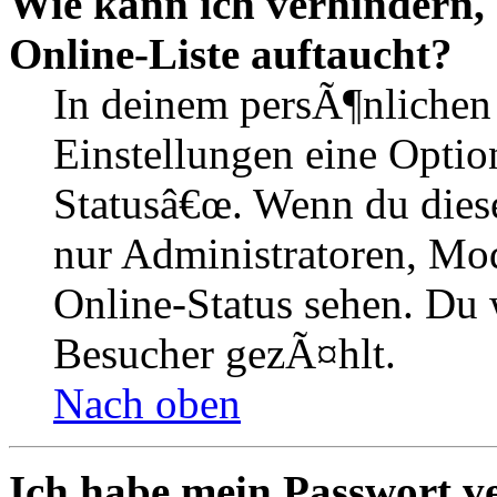
Wie kann ich verhindern,
Online-Liste auftaucht?
In deinem persÃ¶nlichen 
Einstellungen eine Optio
Statusâ€œ. Wenn du dies
nur Administratoren, Mod
Online-Status sehen. Du w
Besucher gezÃ¤hlt.
Nach oben
Ich habe mein Passwort v