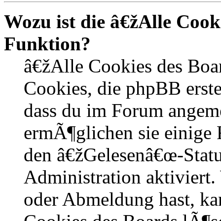
Wozu ist die â€žAlle Coo
Funktion?
â€žAlle Cookies des Boa
Cookies, die phpBB erste
dass du im Forum angem
ermÃ¶glichen sie einige 
den â€žGelesenâ€œ-Statu
Administration aktiviert
oder Abmeldung hast, kan