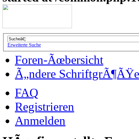
Erweiterte Suche
Foren-Ãœbersicht
Ã„ndere SchriftgrÃ¶ÃŸ
FAQ
Registrieren
Anmelden