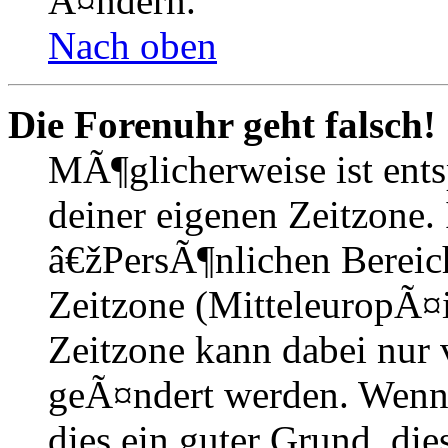
Ã¤ndern.
Nach oben
Die Forenuhr geht falsch!
MÃ¶glicherweise ist entsp
deiner eigenen Zeitzone. 
â€žPersÃ¶nlichen Bereic
Zeitzone (MitteleuropÃ¤is
Zeitzone kann dabei nur 
geÃ¤ndert werden. Wenn du
dies ein guter Grund, dies