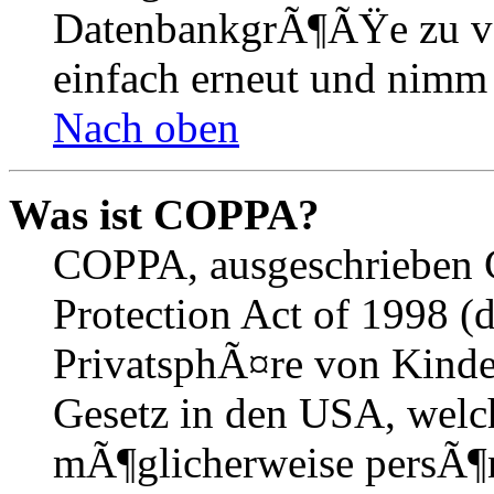
DatenbankgrÃ¶ÃŸe zu ver
einfach erneut und nimm 
Nach oben
Was ist COPPA?
COPPA, ausgeschrieben C
Protection Act of 1998 (
PrivatsphÃ¤re von Kinder
Gesetz in den USA, welche
mÃ¶glicherweise persÃ¶n