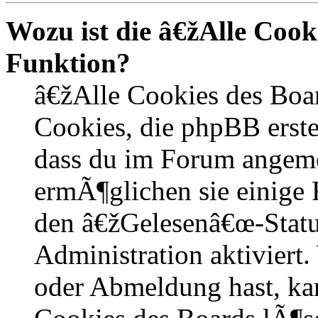
Wozu ist die â€žAlle Coo
Funktion?
â€žAlle Cookies des Boa
Cookies, die phpBB erste
dass du im Forum angem
ermÃ¶glichen sie einige 
den â€žGelesenâ€œ-Statu
Administration aktiviert
oder Abmeldung hast, kan