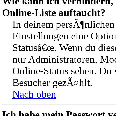
Wie kann ich verhindern,
Online-Liste auftaucht?
In deinem persÃ¶nlichen 
Einstellungen eine Optio
Statusâ€œ. Wenn du dies
nur Administratoren, Mod
Online-Status sehen. Du w
Besucher gezÃ¤hlt.
Nach oben
Ich habe mein Passwort v