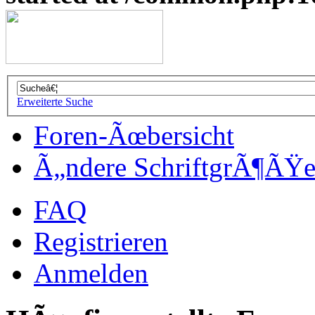
Erweiterte Suche
Foren-Ãœbersicht
Ã„ndere SchriftgrÃ¶ÃŸ
FAQ
Registrieren
Anmelden