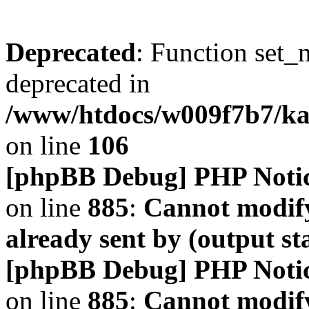
Deprecated
: Function set_
deprecated in
/www/htdocs/w009f7b7/k
on line
106
[phpBB Debug] PHP Noti
on line
885
:
Cannot modify
already sent by (output s
[phpBB Debug] PHP Noti
on line
885
:
Cannot modify