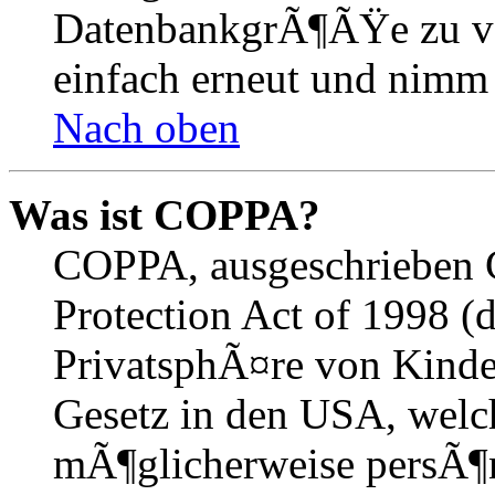
DatenbankgrÃ¶ÃŸe zu ver
einfach erneut und nimm 
Nach oben
Was ist COPPA?
COPPA, ausgeschrieben C
Protection Act of 1998 (
PrivatsphÃ¤re von Kinder
Gesetz in den USA, welche
mÃ¶glicherweise persÃ¶n