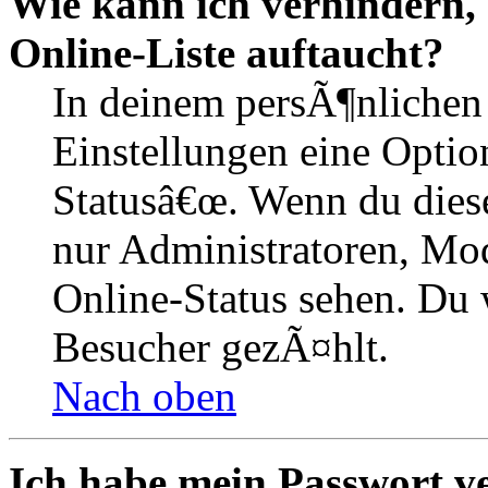
Wie kann ich verhindern,
Online-Liste auftaucht?
In deinem persÃ¶nlichen 
Einstellungen eine Optio
Statusâ€œ. Wenn du dies
nur Administratoren, Mod
Online-Status sehen. Du w
Besucher gezÃ¤hlt.
Nach oben
Ich habe mein Passwort v