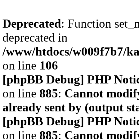
Deprecated
: Function set_
deprecated in
/www/htdocs/w009f7b7/k
on line
106
[phpBB Debug] PHP Noti
on line
885
:
Cannot modify
already sent by (output s
[phpBB Debug] PHP Noti
on line
885
:
Cannot modify