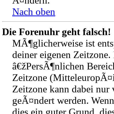
Ã¤ndern.
Nach oben
Die Forenuhr geht falsch!
MÃ¶glicherweise ist entsp
deiner eigenen Zeitzone. 
â€žPersÃ¶nlichen Bereic
Zeitzone (MitteleuropÃ¤is
Zeitzone kann dabei nur 
geÃ¤ndert werden. Wenn du
dies ein guter Grund, dies