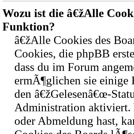
Wozu ist die â€žAlle Coo
Funktion?
â€žAlle Cookies des Boa
Cookies, die phpBB erste
dass du im Forum angem
ermÃ¶glichen sie einige 
den â€žGelesenâ€œ-Statu
Administration aktiviert
oder Abmeldung hast, kan